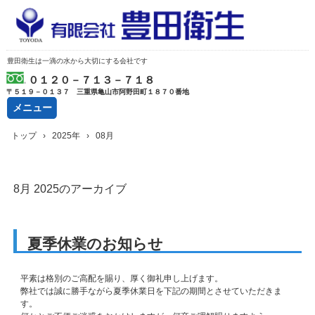
豊田衛生は一滴の水から大切にする会社です
０１２０－７１３－７１８
〒５１９－０１３７ 三重県亀山市阿野田町１８７０番地
メニュー
コ
トップ
›
2025年
›
08月
ン
テ
ン
ツ
8月 2025
のアーカイブ
へ
ス
キ
ッ
夏季休業のお知らせ
プ
平素は格別のご高配を賜り、厚く御礼申し上げます。
弊社では誠に勝手ながら夏季休業日を下記の期間とさせていただきま
す。