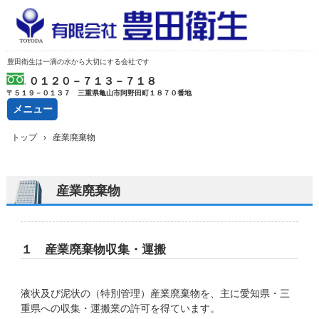
豊田衛生は一滴の水から大切にする会社です
０１２０－７１３－７１８
〒５１９－０１３７ 三重県亀山市阿野田町１８７０番地
メニュー
コ
トップ
›
産業廃棄物
ン
テ
ン
ツ
産業廃棄物
へ
ス
キ
ッ
１ 産業廃棄物収集・運搬
プ
液状及び泥状の（特別管理）産業廃棄物を、主に愛知県・三
重県への収集・運搬業の許可を得ています。