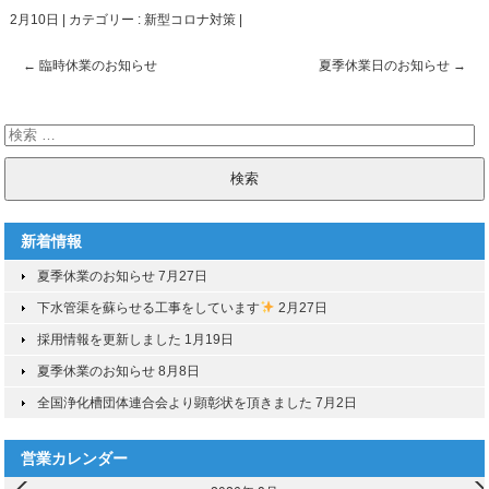
2月10日
|
カテゴリー :
新型コロナ対策
|
投
←
臨時休業のお知らせ
夏季休業日のお知らせ
→
稿
ナ
ビ
ゲ
ー
新着情報
シ
ョ
夏季休業のお知らせ
7月27日
ン
下水管渠を蘇らせる工事をしています
2月27日
採用情報を更新しました
1月19日
夏季休業のお知らせ
8月8日
全国浄化槽団体連合会より顕彰状を頂きました
7月2日
営業カレンダー