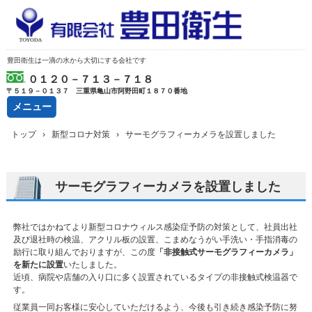
豊田衛生は一滴の水から大切にする会社です
０１２０－７１３－７１８
〒５１９－０１３７ 三重県亀山市阿野田町１８７０番地
メニュー
コ
トップ
›
新型コロナ対策
›
サーモグラフィーカメラを設置しました
ン
テ
ン
ツ
サーモグラフィーカメラを設置しました
へ
ス
キ
弊社ではかねてより新型コロナウィルス感染症予防の対策として、社員出社
ッ
及び退社時の検温、アクリル板の設置、こまめなうがい手洗い・手指消毒の
プ
励行に取り組んでおりますが、この度
「非接触式サーモグラフィーカメラ」
を新たに設置
いたしました。
近頃、病院や店舗の入り口に多く設置されているタイプの非接触式検温器で
す。
従業員一同お客様に安心していただけるよう、今後も引き続き感染予防に努