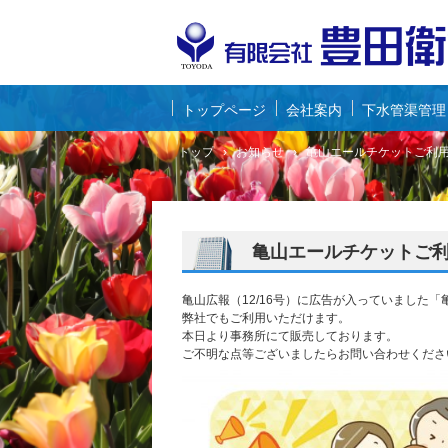
トップページ
会社案内
下水管渠管理
トップ
›
お知らせ
›
亀山エールチケットご利
亀山エールチケットご
亀山広報（12/16号）に広告が入っていました
弊社でもご利用いただけます。
本日より事務所にて販売しております。
ご不明な点等ございましたらお問い合わせくださ