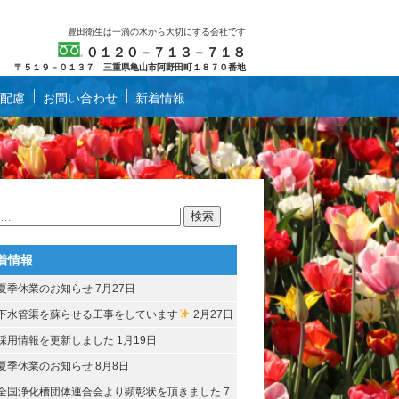
豊田衛生は一滴の水から大切にする会社です
０１２０－７１３－７１８
〒５１９－０１３７ 三重県亀山市阿野田町１８７０番地
配慮
お問い合わせ
新着情報
着情報
夏季休業のお知らせ
7月27日
下水管渠を蘇らせる工事をしています
2月27日
採用情報を更新しました
1月19日
夏季休業のお知らせ
8月8日
全国浄化槽団体連合会より顕彰状を頂きました
7