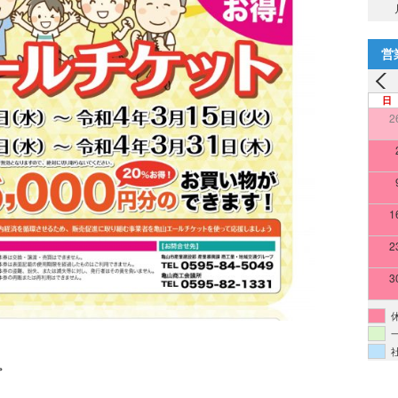
営
日
2
1
2
3
。